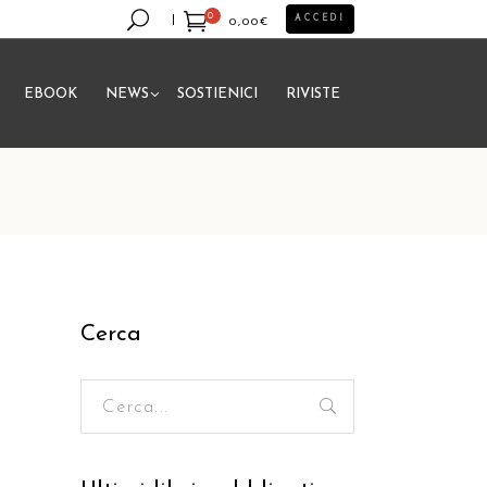
0
ACCEDI
0,00
€
EBOOK
NEWS
SOSTIENICI
RIVISTE
essun prodotto nel carrello.
Cerca
Ricerca
per: