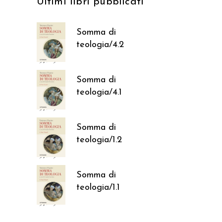
Ultimi libri pubblicati
Somma di
teologia/4.2
37,05
€
Somma di
teologia/4.1
37,05
€
Somma di
teologia/1.2
37,05
€
Somma di
teologia/1.1
37,05
€