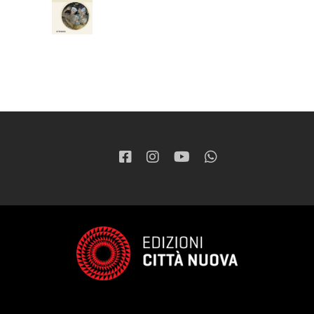
37,05
€