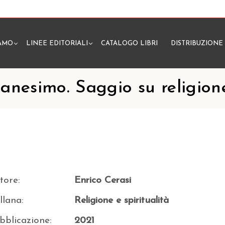
IAMO
LINEE EDITORIALI
CATALOGO LIBRI
DISTRIBUZIONE
N
stianesimo. Saggio su religio
tore:
Enrico Cerasi
llana:
Religione e spiritualità
bblicazione:
2021