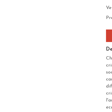
Ve
Pr
De
Ch
cr
so
ca
di
cr
l'
ec