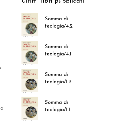
Ultimi libri pubblicati
Somma di
teologia/4.2
37,05
€
Somma di
teologia/4.1
37,05
€
a
Somma di
teologia/1.2
37,05
€
Somma di
to
teologia/1.1
37,05
€