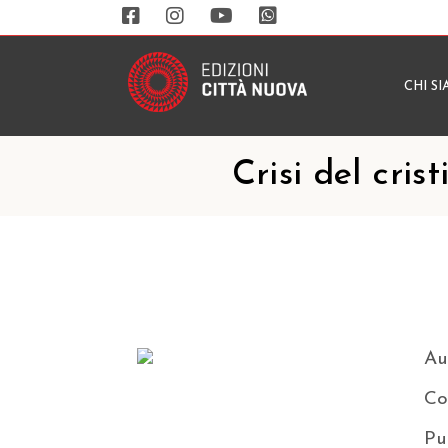
CHI S
Crisi del cri
Au
Co
Pu