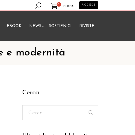
0
ACCEDI
0,00
€
EBOOK
NEWS
SOSTIENICI
RIVISTE
essun prodotto nel carrello.
ne e modernità
Cerca
Ricerca
per: