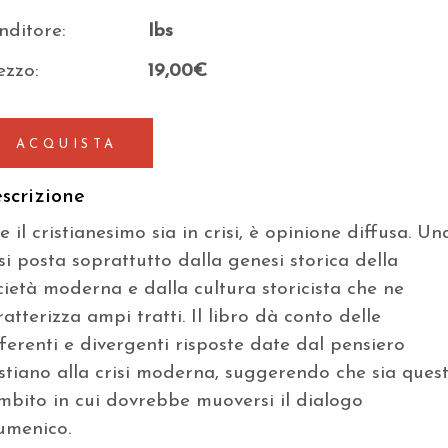
nditore:
Ibs
ezzo:
19,00€
ACQUISTA
scrizione
e il cristianesimo sia in crisi, è opinione diffusa. Un
isi posta soprattutto dalla genesi storica della
cietà moderna e dalla cultura storicista che ne
ratterizza ampi tratti. Il libro dà conto delle
fferenti e divergenti risposte date dal pensiero
istiano alla crisi moderna, suggerendo che sia ques
ambito in cui dovrebbe muoversi il dialogo
umenico.