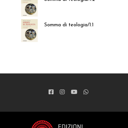
37,05
€
Somma di teologia/1.1
37,05
€