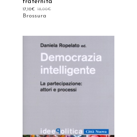
fraternità
17,10
€
18,00
€
Brossura
AGGIUNGI AL CARRELLO