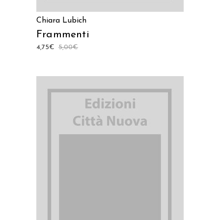
Chiara Lubich
Frammenti
4,75
€
5,00
€
AGGIUNGI AL CARRELLO