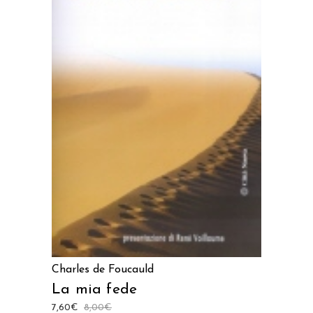
AGGIUNGI AL CARRELLO
Charles de Foucauld
La mia fede
7,60
€
8,00
€