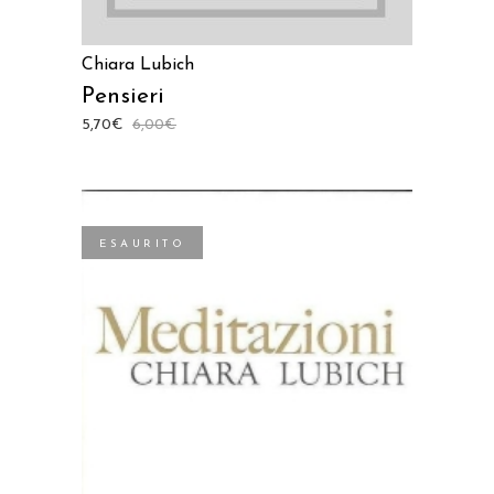
Chiara Lubich
Pensieri
5,70
€
6,00
€
ESAURITO
LEGGI TUTTO