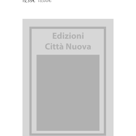
12,35
€
13,00
€
AGGIUNGI AL CARRELLO