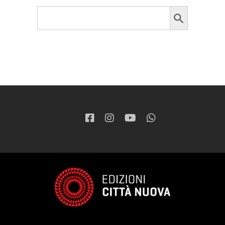
Search Button
Search
for: