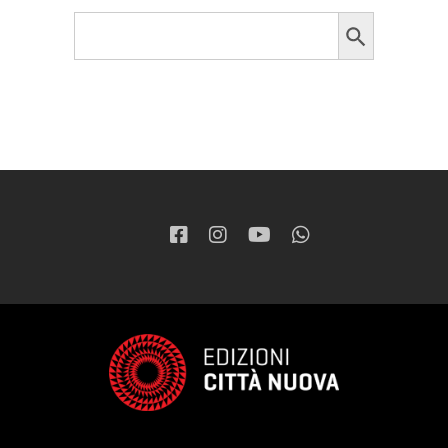
Search Button
Search
for: