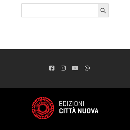
Search Button
Search
for: