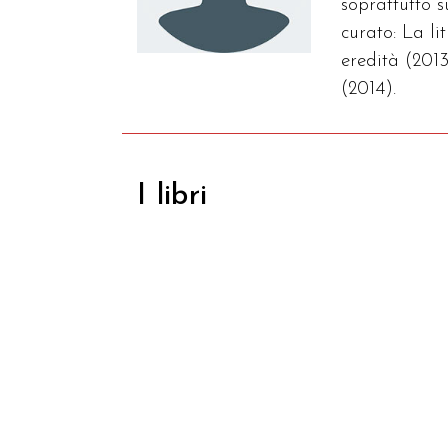
soprattutto 
curato: La l
eredità (2013
(2014).
I libri