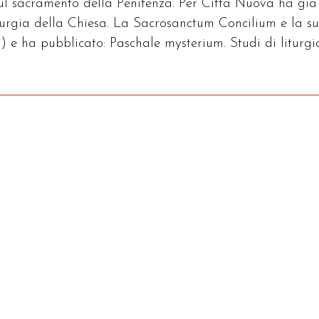
sul sacramento della Penitenza. Per Città Nuova ha già
iturgia della Chiesa. La Sacrosanctum Concilium e la s
) e ha pubblicato: Paschale mysterium. Studi di liturgi