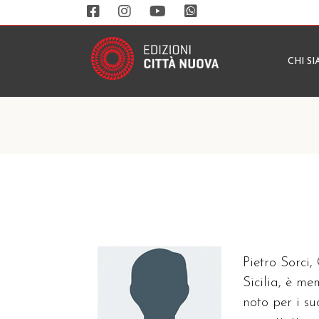
CHI S
Pietro Sorci,
Sicilia, è m
noto per i su