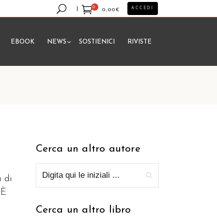
0
ACCEDI
0,00
€
EBOOK
NEWS
SOSTIENICI
RIVISTE
essun prodotto nel carrello.
Cerca un altro autore
a di
 È
Cerca un altro libro