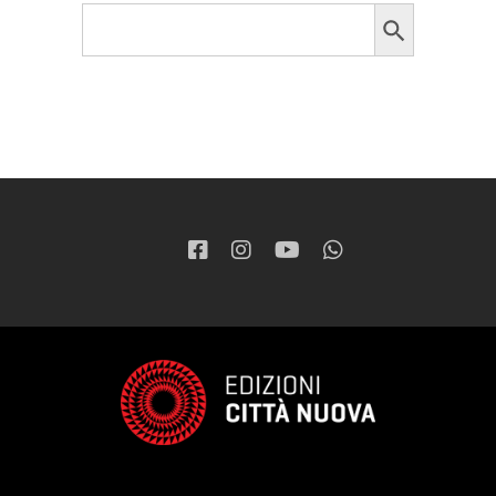
Search Button
Search
for: