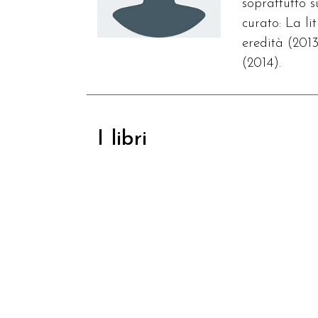
soprattutto 
curato: La l
eredità (2013
(2014).
I libri