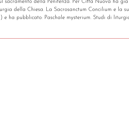
sul sacramento della Penitenza. Per Città Nuova ha già
iturgia della Chiesa. La Sacrosanctum Concilium e la s
) e ha pubblicato: Paschale mysterium. Studi di liturgi