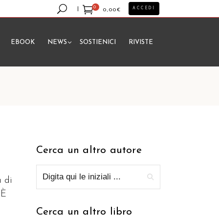
0
ACCEDI
0,00
€
EBOOK
NEWS
SOSTIENICI
RIVISTE
essun prodotto nel carrello.
Cerca un altro autore
a di
 È
Cerca un altro libro