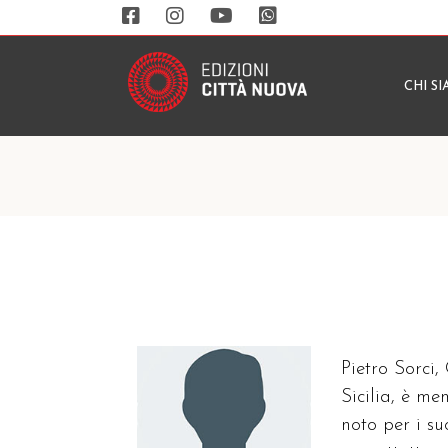
CHI S
Pietro Sorci,
Sicilia, è m
noto per i su