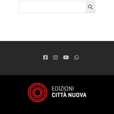
Search Button
Search
for: