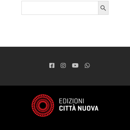
Search Button
Search
for: