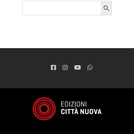
Search Button
Search
for: