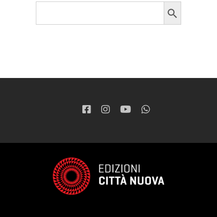
Search Button
Search
for: