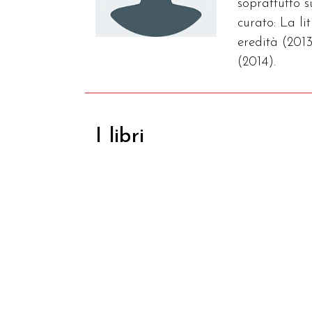
soprattutto 
curato: La l
eredità (2013
(2014).
I libri