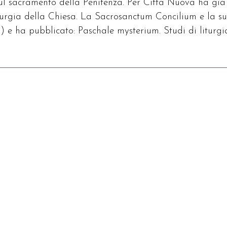
sul sacramento della Penitenza. Per Città Nuova ha già
iturgia della Chiesa. La Sacrosanctum Concilium e la s
) e ha pubblicato: Paschale mysterium. Studi di liturgi