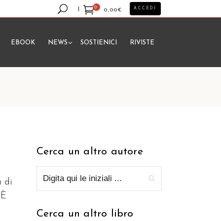
0
ACCEDI
0,00
€
EBOOK
NEWS
SOSTIENICI
RIVISTE
essun prodotto nel carrello.
Cerca un altro autore
a di
 È
Cerca un altro libro