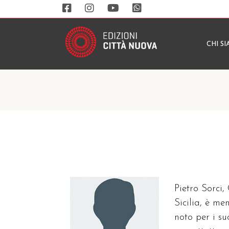
CHI S
Pietro Sorci,
Sicilia, è m
noto per i su