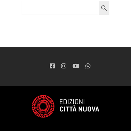
Search Button
Search
for: