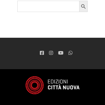
Search Button
Search
for: