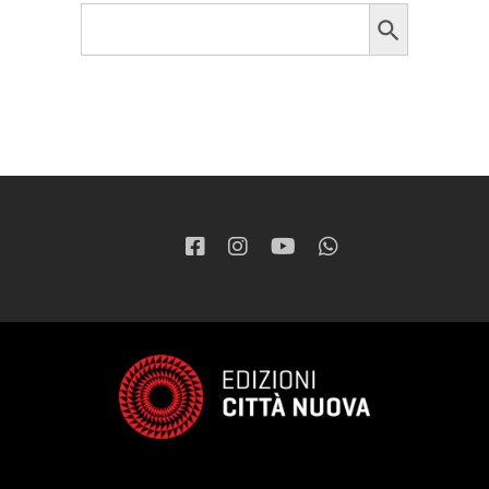
Search Button
Search
for: