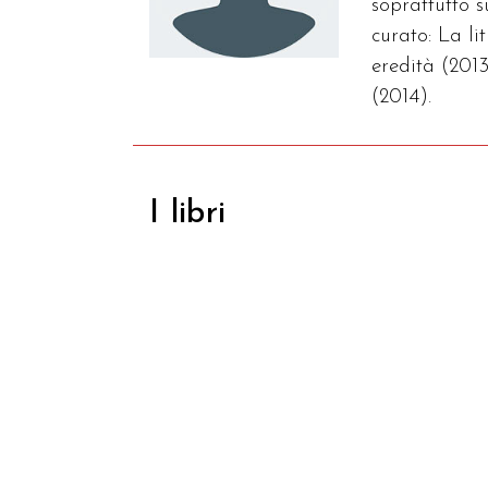
soprattutto 
curato: La l
eredità (2013
(2014).
I libri