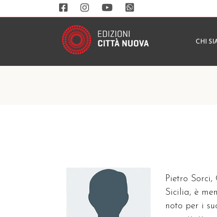
CHI S
Pietro Sorci,
Sicilia, è m
noto per i su