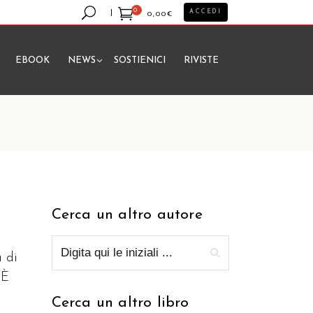
0
ACCEDI
0,00
€
EBOOK
NEWS
SOSTIENICI
RIVISTE
essun prodotto nel carrello.
Cerca un altro autore
a di
 È
Cerca un altro libro