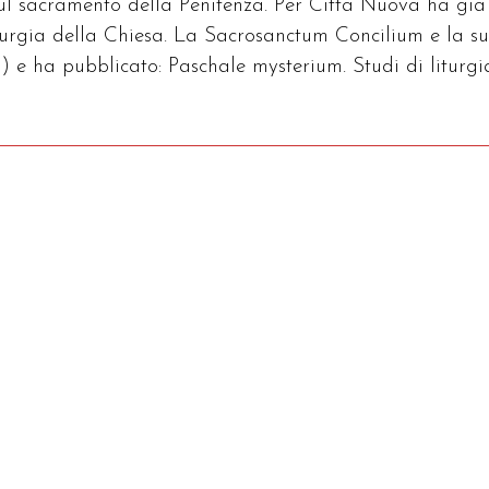
sul sacramento della Penitenza. Per Città Nuova ha già
iturgia della Chiesa. La Sacrosanctum Concilium e la s
) e ha pubblicato: Paschale mysterium. Studi di liturgi