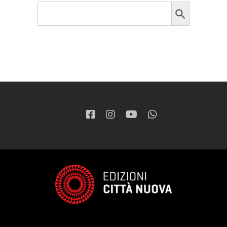
Search Button
Search
for: