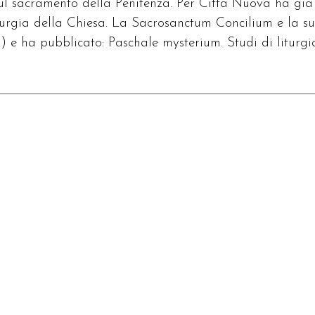
sul sacramento della Penitenza. Per Città Nuova ha già
iturgia della Chiesa. La Sacrosanctum Concilium e la s
) e ha pubblicato: Paschale mysterium. Studi di liturgi