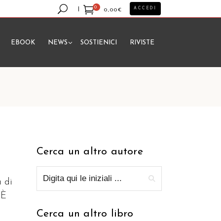
0
ACCEDI
0,00
€
EBOOK
NEWS
SOSTIENICI
RIVISTE
essun prodotto nel carrello.
Cerca un altro autore
a di
 È
Cerca un altro libro