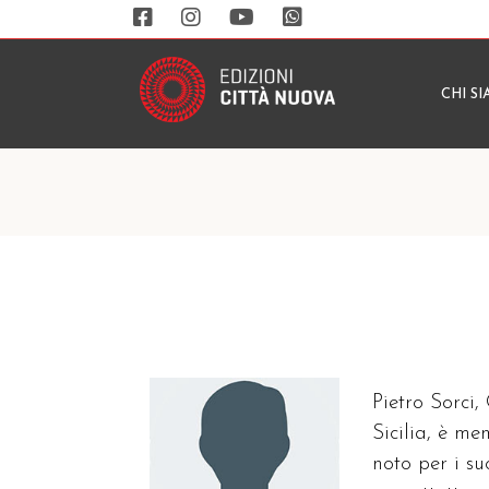
CHI S
Pietro Sorci,
Sicilia, è m
noto per i su