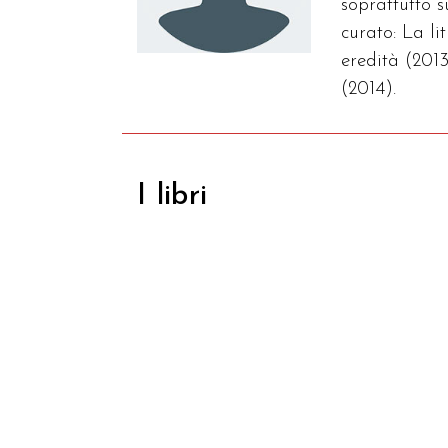
soprattutto 
curato: La l
eredità (2013
(2014).
I libri