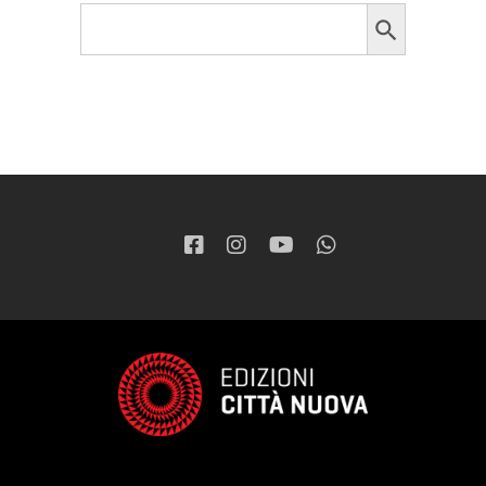
Search Button
Search
for: