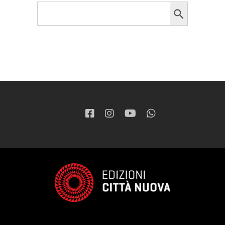
Search Button
Search
for: