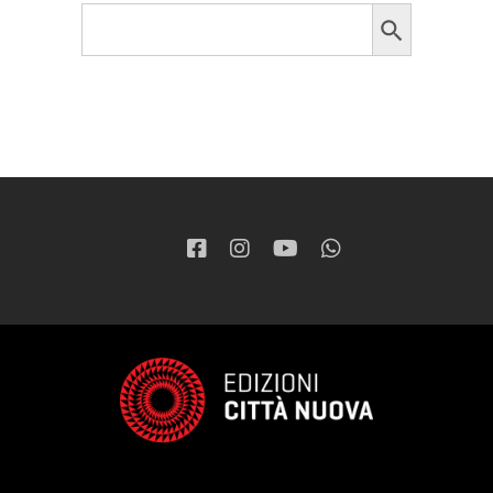
Search Button
Search
for: