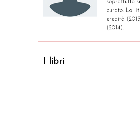
soprattutto 
curato: La l
eredità (2013
(2014).
I libri