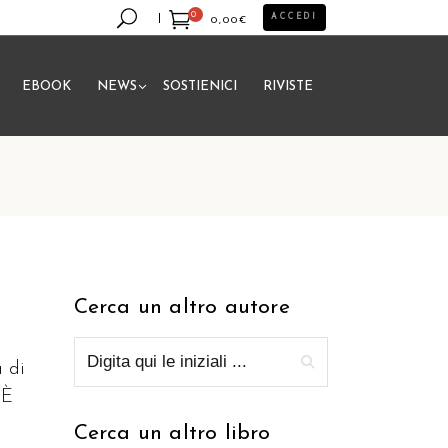
0
ACCEDI
0,00
€
EBOOK
NEWS
SOSTIENICI
RIVISTE
essun prodotto nel carrello.
Cerca un altro autore
a di
 È
Cerca un altro libro