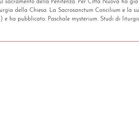
sul sacramento della Penitenza. Per Città Nuova ha già
iturgia della Chiesa. La Sacrosanctum Concilium e la s
) e ha pubblicato: Paschale mysterium. Studi di liturgi