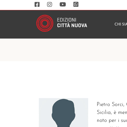
CHI S
Pietro Sorci,
Sicilia, è m
noto per i su