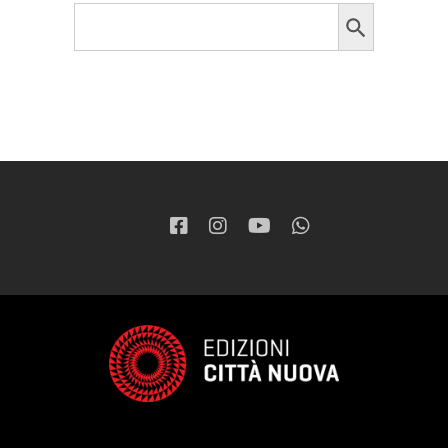
Search Button
Search
for: