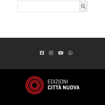
Search Button
Search
for: