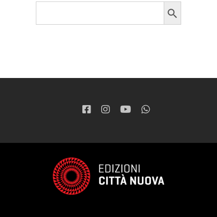
Search Button
Search
for: