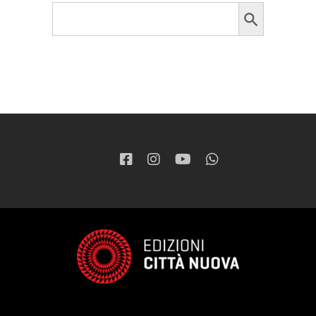
Search Button
Search
for: