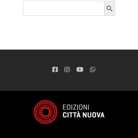
Search Button
Search
for: