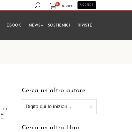
0
ACCEDI
0,00
€
EBOOK
NEWS
SOSTIENICI
RIVISTE
essun prodotto nel carrello.
Cerca un altro autore
a di
 È
Cerca un altro libro