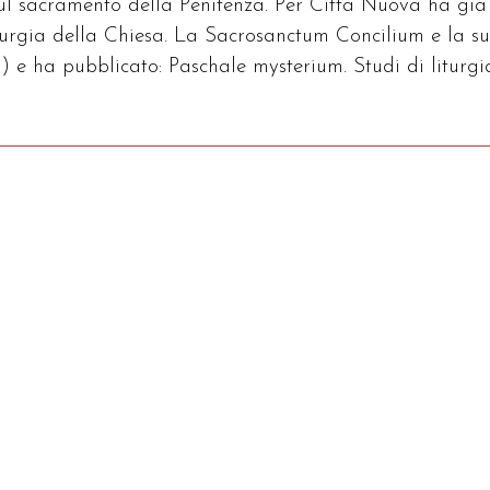
sul sacramento della Penitenza. Per Città Nuova ha già
iturgia della Chiesa. La Sacrosanctum Concilium e la s
) e ha pubblicato: Paschale mysterium. Studi di liturgi