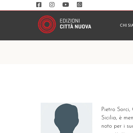
CHI S
Pietro Sorci,
Sicilia, è m
noto per i su