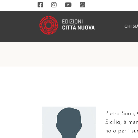
CHI S
Pietro Sorci,
Sicilia, è m
noto per i su