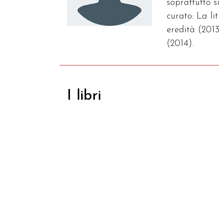
soprattutto 
curato: La l
eredità (2013
(2014).
I libri