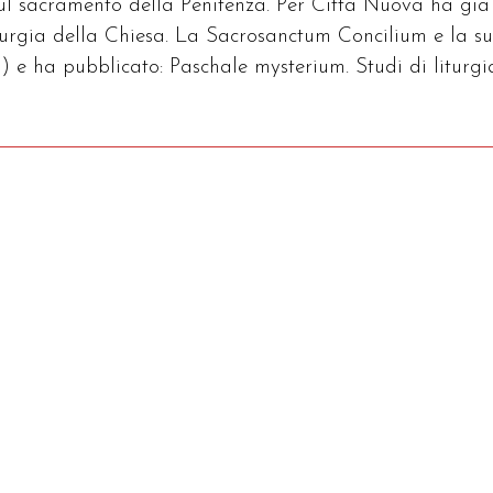
sul sacramento della Penitenza. Per Città Nuova ha già
iturgia della Chiesa. La Sacrosanctum Concilium e la s
) e ha pubblicato: Paschale mysterium. Studi di liturgi