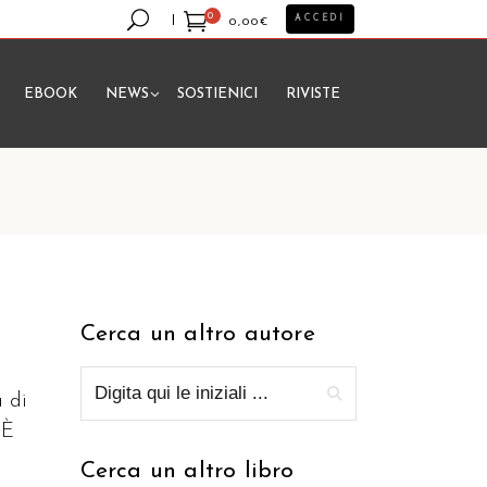
0
ACCEDI
0,00
€
EBOOK
NEWS
SOSTIENICI
RIVISTE
essun prodotto nel carrello.
Cerca un altro autore
a di
 È
Cerca un altro libro