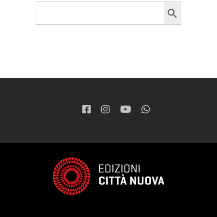
Search Button
Search
for: