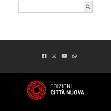
Search Button
Search
for: