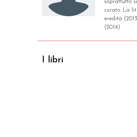
soprattutto 
curato: La l
eredità (2013
(2014).
I libri