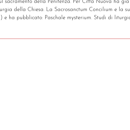
sul sacramento della Penitenza. Per Città Nuova ha già
iturgia della Chiesa. La Sacrosanctum Concilium e la s
) e ha pubblicato: Paschale mysterium. Studi di liturgi