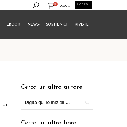
0
ACCEDI
0,00
€
EBOOK
NEWS
SOSTIENICI
RIVISTE
essun prodotto nel carrello.
Cerca un altro autore
a di
 È
Cerca un altro libro