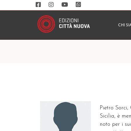
CHI S
Pietro Sorci,
Sicilia, è m
noto per i su