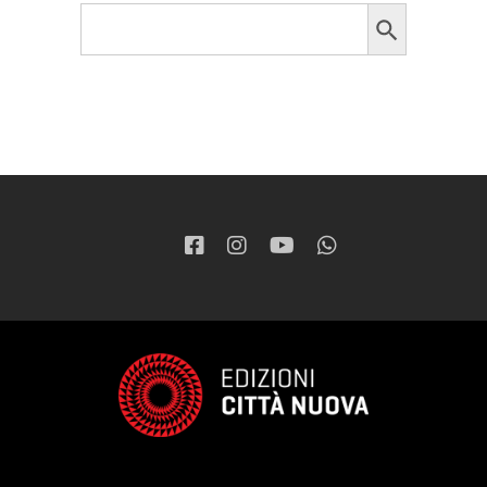
Search Button
Search
for: