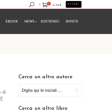
0
ACCEDI
0,00
€
EBOOK
NEWS
SOSTIENICI
RIVISTE
essun prodotto nel carrello.
Cerca un altro autore
a di
 È
Cerca un altro libro