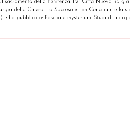
sul sacramento della Penitenza. Per Città Nuova ha già
iturgia della Chiesa. La Sacrosanctum Concilium e la s
) e ha pubblicato: Paschale mysterium. Studi di liturgi