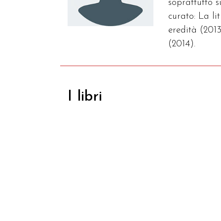
soprattutto 
curato: La l
eredità (2013
(2014).
I libri