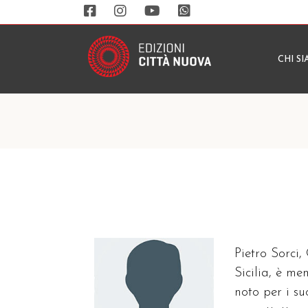
CHI S
Pietro Sorci,
Sicilia, è m
noto per i su