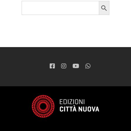
Search Button
Search
for: