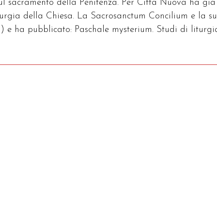
sul sacramento della Penitenza. Per Città Nuova ha già
iturgia della Chiesa. La Sacrosanctum Concilium e la s
) e ha pubblicato: Paschale mysterium. Studi di liturgi