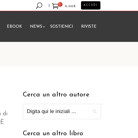
0
ACCEDI
0,00
€
EBOOK
NEWS
SOSTIENICI
RIVISTE
essun prodotto nel carrello.
Cerca un altro autore
a di
 È
Cerca un altro libro