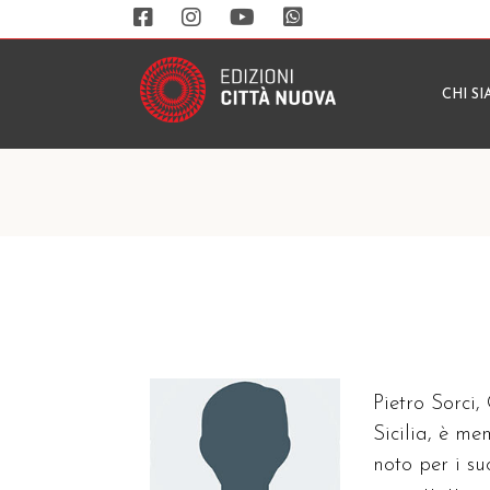
CHI S
Pietro Sorci,
Sicilia, è m
noto per i su