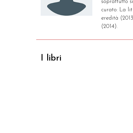
soprattutto 
curato: La l
eredità (2013
(2014).
I libri