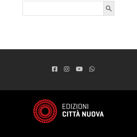
Search Button
Search
for: