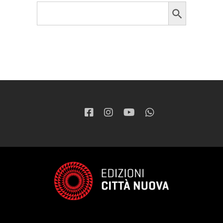
Search Button
Search
for: