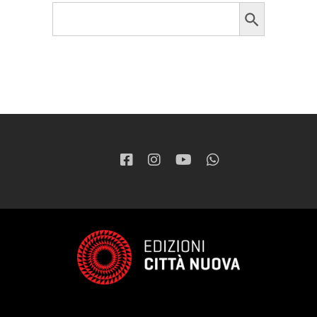
Search Button
Search
for: