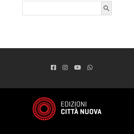
Search Button
Search
for: