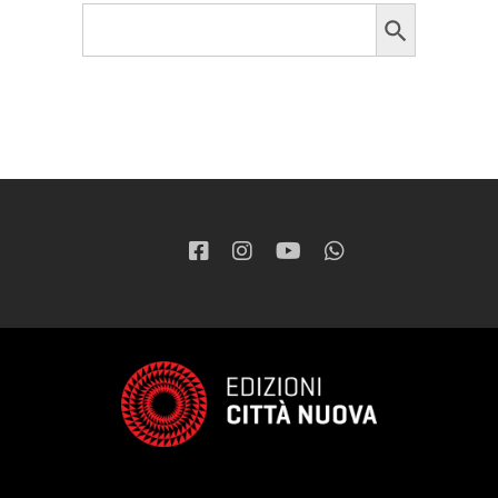
Search Button
Search
for: