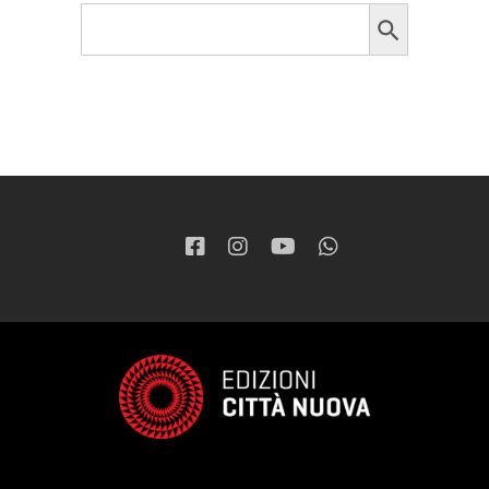
Search Button
Search
for: