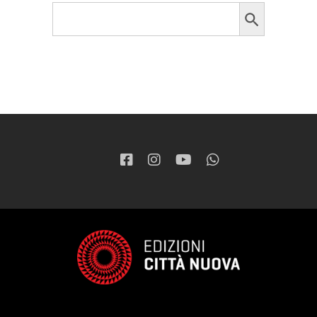
Search Button
Search
for: