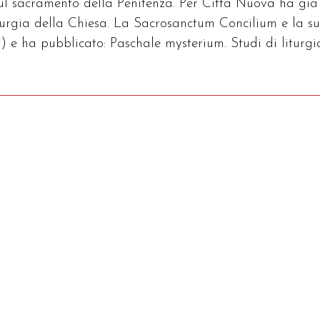
sul sacramento della Penitenza. Per Città Nuova ha già
iturgia della Chiesa. La Sacrosanctum Concilium e la s
) e ha pubblicato: Paschale mysterium. Studi di liturgi