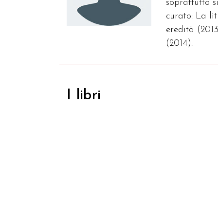
soprattutto 
curato: La l
eredità (2013
(2014).
I libri