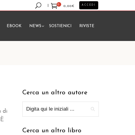
0
ACCEDI
0,00
€
EBOOK
NEWS
SOSTIENICI
RIVISTE
essun prodotto nel carrello.
Cerca un altro autore
a di
 È
Cerca un altro libro