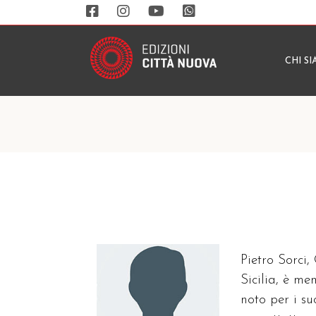
CHI S
Pietro Sorci,
Sicilia, è m
noto per i su