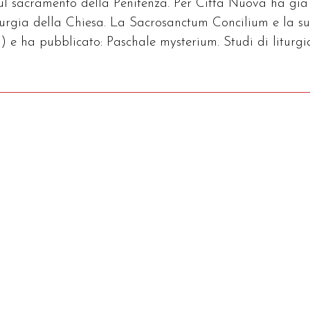
sul sacramento della Penitenza. Per Città Nuova ha già
iturgia della Chiesa. La Sacrosanctum Concilium e la s
) e ha pubblicato: Paschale mysterium. Studi di liturgi