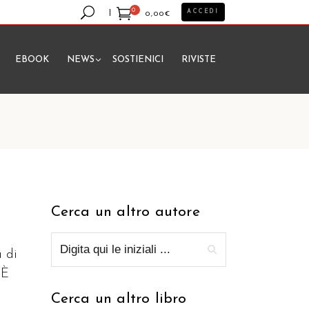
0
ACCEDI
0,00
€
EBOOK
NEWS
SOSTIENICI
RIVISTE
essun prodotto nel carrello.
Cerca un altro autore
a di
 È
Cerca un altro libro