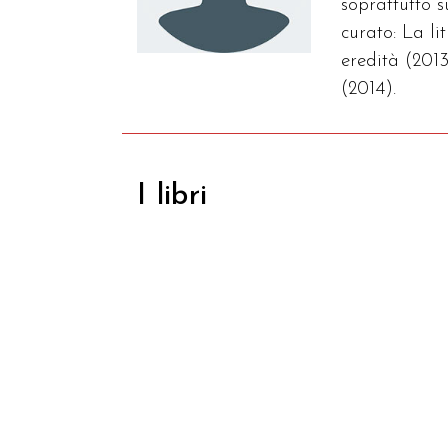
soprattutto 
curato: La l
eredità (2013
(2014).
I libri