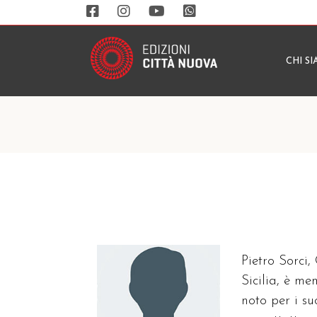
CHI S
Pietro Sorci,
Sicilia, è m
noto per i su